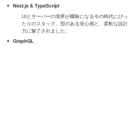
Next.js & TypeScript
UIとサーバーの境界が曖昧になる今の時代にぴっ
たりのスタック。型のある安心感と、柔軟な設計
力に魅了されました。
GraphQL
必要なデータだけをスマートに取れる効率性と、
API仕様が自明になる設計思想に共感。設計美を
感じます。
好きな開発スタイルと理由
モブプロ/ペアプロベースの開発
コードを書く以上に、思考や前提を揃える時間を重視し
ています。一人で悩むより、みんなで悩む方が楽しいし
速い。